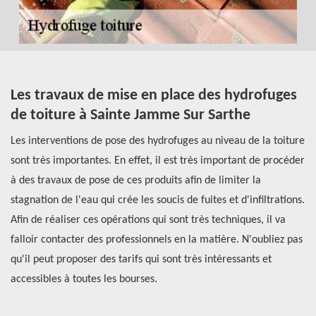
Les travaux de mise en place des hydrofuges
C
de toiture à Sainte Jamme Sur Sarthe
t
r
Les interventions de pose des hydrofuges au niveau de la toiture
Un
sont très importantes. En effet, il est très important de procéder
ap
à des travaux de pose de ces produits afin de limiter la
pe
à
stagnation de l'eau qui crée les soucis de fuites et d'infiltrations.
di
Afin de réaliser ces opérations qui sont très techniques, il va
fa
falloir contacter des professionnels en la matière. N'oubliez pas
pr
qu'il peut proposer des tarifs qui sont très intéressants et
la
accessibles à toutes les bourses.
pr
s’