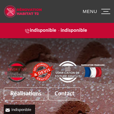
MENU
indisponible
indisponible
-
Réalisations
Contact
indisponible