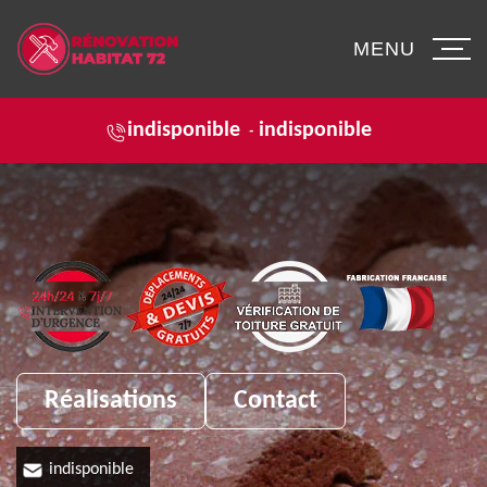
MENU
indisponible
indisponible
-
Réalisations
Contact
indisponible