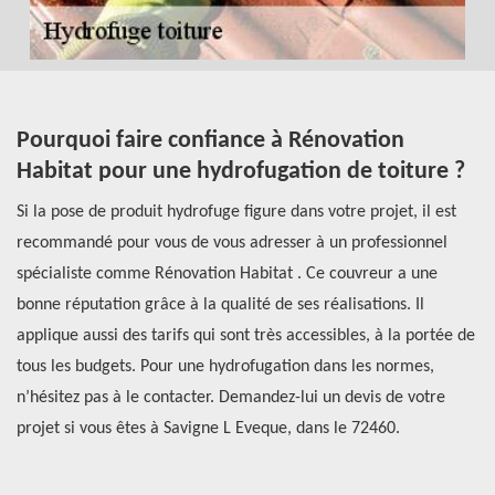
Pourquoi faire confiance à Rénovation
T
Habitat pour une hydrofugation de toiture ?
v
S
Si la pose de produit hydrofuge figure dans votre projet, il est
recommandé pour vous de vous adresser à un professionnel
Un
ns
spécialiste comme Rénovation Habitat . Ce couvreur a une
ha
bonne réputation grâce à la qualité de ses réalisations. Il
ce
applique aussi des tarifs qui sont très accessibles, à la portée de
ne
tous les budgets. Pour une hydrofugation dans les normes,
l’
on
n’hésitez pas à le contacter. Demandez-lui un devis de votre
de
e.
projet si vous êtes à Savigne L Eveque, dans le 72460.
év
 à
ca
fa