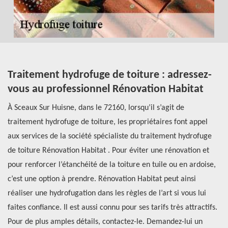
Traitement hydrofuge de toiture : adressez-
A
vous au professionnel Rénovation Habitat
t
À Sceaux Sur Huisne, dans le 72160, lorsqu’il s’agit de
Av
traitement hydrofuge de toiture, les propriétaires font appel
l’
aux services de la société spécialiste du traitement hydrofuge
co
de toiture Rénovation Habitat . Pour éviter une rénovation et
en
e
pour renforcer l’étanchéité de la toiture en tuile ou en ardoise,
vo
c’est une option à prendre. Rénovation Habitat peut ainsi
en
réaliser une hydrofugation dans les règles de l’art si vous lui
to
faites confiance. Il est aussi connu pour ses tarifs très attractifs.
pr
Pour de plus amples détails, contactez-le. Demandez-lui un
pl