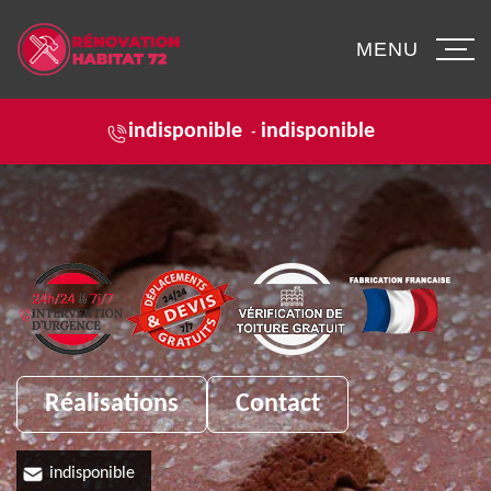
MENU
indisponible
indisponible
-
Réalisations
Contact
indisponible