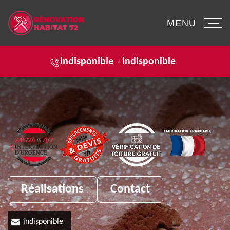
MENU
indisponible
indisponible
-
Réalisations
Contact
indisponible