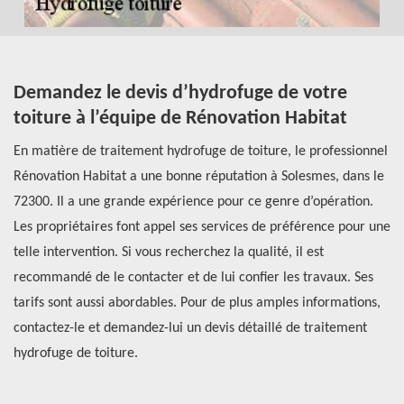
Demandez le devis d’hydrofuge de votre
F
toiture à l’équipe de Rénovation Habitat
s
S
En matière de traitement hydrofuge de toiture, le professionnel
t
Rénovation Habitat a une bonne réputation à Solesmes, dans le
er
72300. Il a une grande expérience pour ce genre d’opération.
Ré
Les propriétaires font appel ses services de préférence pour une
co
telle intervention. Si vous recherchez la qualité, il est
72
aux
recommandé de le contacter et de lui confier les travaux. Ses
to
tarifs sont aussi abordables. Pour de plus amples informations,
es
contactez-le et demandez-lui un devis détaillé de traitement
no
aut
hydrofuge de toiture.
at
ge
So