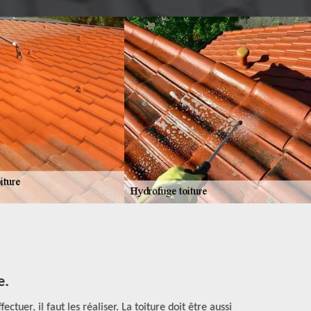
e.
tuer, il faut les réaliser. La toiture doit être aussi
En matière d