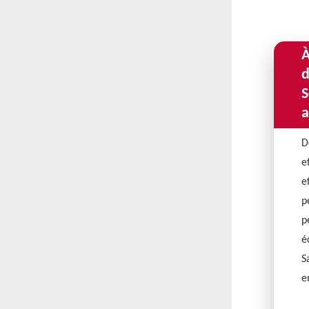
À
d
S
a
D
e
e
p
p
é
S
e