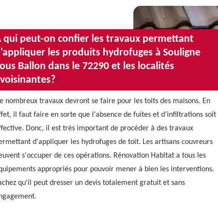
 qui peut-on confier les travaux permettant
'appliquer les produits hydrofuges à Souligne
ous Ballon dans le 72290 et les localités
voisinantes?
e nombreux travaux devront se faire pour les toits des maisons. En
ffet, il faut faire en sorte que l'absence de fuites et d'infiltrations soit
ffective. Donc, il est très important de procéder à des travaux
ermettant d'appliquer les hydrofuges de toit. Les artisans couvreurs
euvent s'occuper de ces opérations. Rénovation Habitat a tous les
quipements appropriés pour pouvoir mener à bien les interventions.
achez qu'il peut dresser un devis totalement gratuit et sans
ngagement.