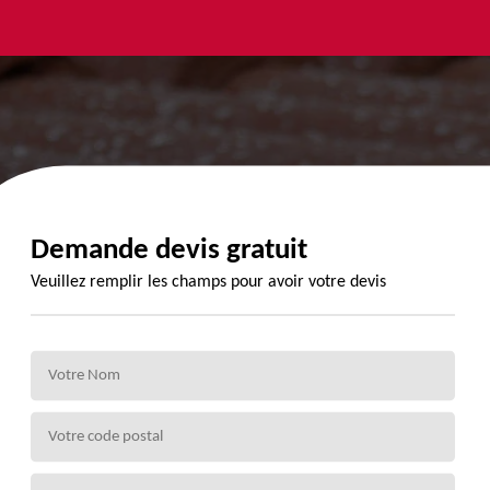
yage et
Urgence
Habillage
ment de
fuite de
planche de
de 72
toiture 72
rive 72
Demande devis gratuit
Veuillez remplir les champs pour avoir votre devis