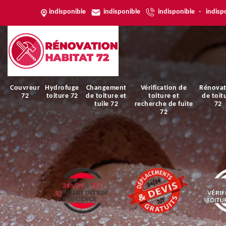
indisponible
indisponible
indisponible
-
indisp
Couvreur
Hydrofuge
Changement
Vérification de
Rénovat
72
toiture 72
de toiture et
toiture et
de toit
tuile 72
recherche de fuite
72
72