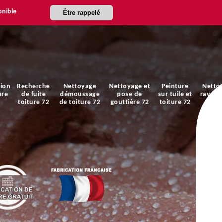
onible
Être rappelé
ion
Recherche
Nettoyage
Nettoyage et
Peinture
Netto
ure
de fuite
démoussage
pose de
sur tuile et
ravale
toiture 72
de toiture 72
gouttière 72
toiture 72
faça