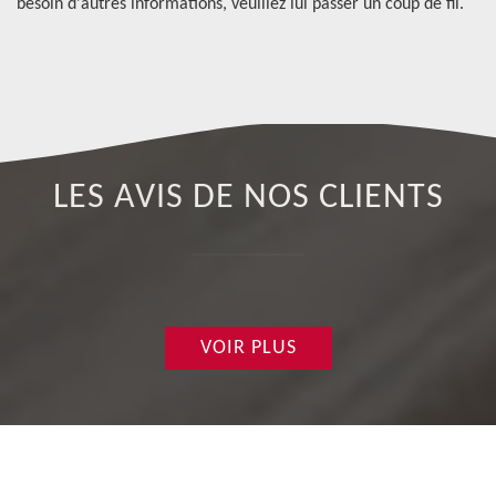
besoin d'autres informations, veuillez lui passer un coup de fil.
qu
e
LES AVIS DE NOS CLIENTS
VOIR PLUS