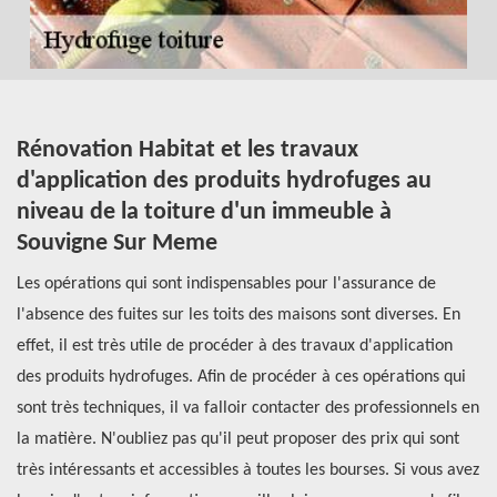
Rénovation Habitat et les travaux
À
d'application des produits hydrofuges au
d
niveau de la toiture d'un immeuble à
S
Souvigne Sur Meme
l
e
Les opérations qui sont indispensables pour l'assurance de
De
l'absence des fuites sur les toits des maisons sont diverses. En
ma
ur
effet, il est très utile de procéder à des travaux d'application
et
a
des produits hydrofuges. Afin de procéder à ces opérations qui
pr
rez
sont très techniques, il va falloir contacter des professionnels en
de
la matière. N'oubliez pas qu'il peut proposer des prix qui sont
op
très intéressants et accessibles à toutes les bourses. Si vous avez
ap