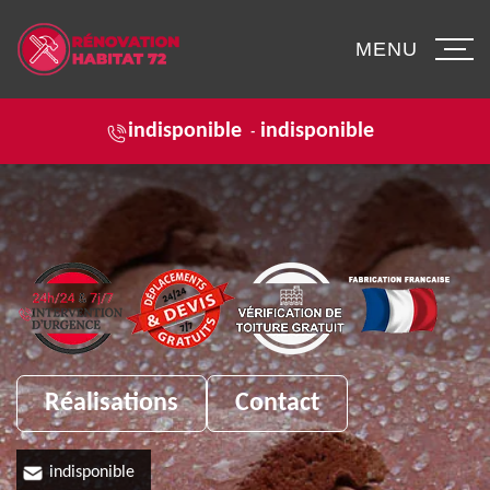
MENU
indisponible
indisponible
-
Réalisations
Contact
indisponible