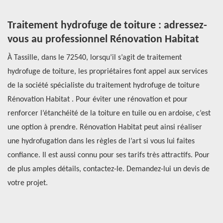
s
Traitement hydrofuge de toiture : adressez-
D
vous au professionnel Rénovation Habitat
t
ure
À Tassille, dans le 72540, lorsqu’il s’agit de traitement
En
der
hydrofuge de toiture, les propriétaires font appel aux services
Ré
de la société spécialiste du traitement hydrofuge de toiture
72
ns.
Rénovation Habitat . Pour éviter une rénovation et pour
Le
renforcer l’étanchéité de la toiture en tuile ou en ardoise, c’est
te
as
une option à prendre. Rénovation Habitat peut ainsi réaliser
re
une hydrofugation dans les règles de l’art si vous lui faites
ta
confiance. Il est aussi connu pour ses tarifs très attractifs. Pour
co
de plus amples détails, contactez-le. Demandez-lui un devis de
hy
votre projet.