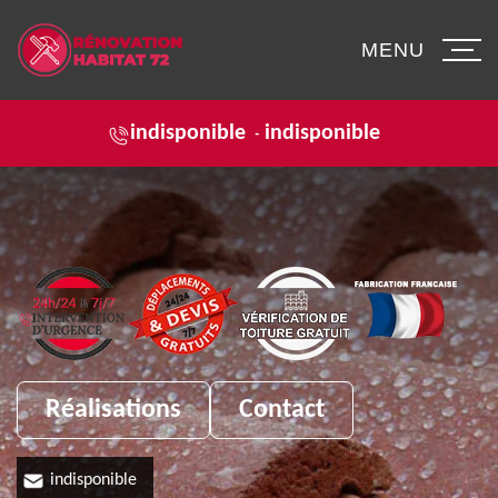
MENU
indisponible
indisponible
-
Réalisations
Contact
indisponible