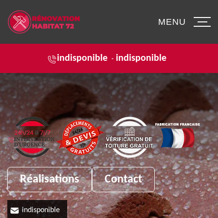
MENU
indisponible
indisponible
-
Réalisations
Contact
indisponible