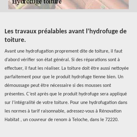
t
Les travaux préalables avant l’hydrofuge de
C
he
toiture.
p
Avant une hydrofugation proprement dite de toiture, il faut
Si
d’abord vérifier son état général. Si des réparations sont à
to
effectuer, il faut les réaliser. La toiture doit être aussi nettoyée
de
parfaitement pour que le produit hydrofuge tienne bien. Un
ré
s
démoussage peut être nécessaire si des mousses sont
ne
présentes. C’est après que le produit hydrofuge sera appliqué
pr
sur l’intégralité de votre toiture. Pour une hydrofugation dans
pa
ez
les normes à tarif raisonnable, adressez-vous à Rénovation
à 
Habitat , un couvreur de renom à Teloche, dans le 72220.
vo
Te