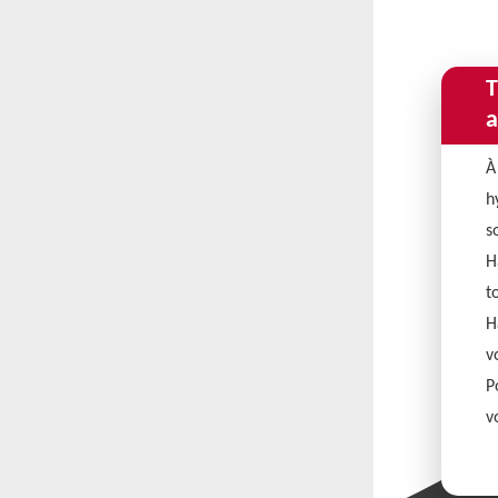
T
a
À
h
s
H
t
H
v
P
v