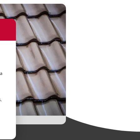
la
s.