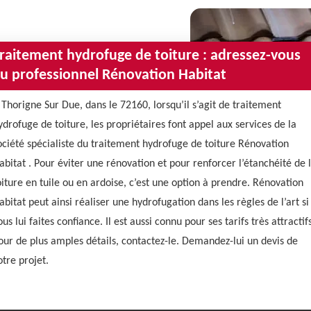
raitement hydrofuge de toiture : adressez-vous
u professionnel Rénovation Habitat
 Thorigne Sur Due, dans le 72160, lorsqu’il s’agit de traitement
ydrofuge de toiture, les propriétaires font appel aux services de la
ociété spécialiste du traitement hydrofuge de toiture Rénovation
abitat . Pour éviter une rénovation et pour renforcer l’étanchéité de 
oiture en tuile ou en ardoise, c’est une option à prendre. Rénovation
abitat peut ainsi réaliser une hydrofugation dans les règles de l’art si
ous lui faites confiance. Il est aussi connu pour ses tarifs très attractif
our de plus amples détails, contactez-le. Demandez-lui un devis de
otre projet.