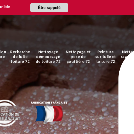
onible
Être rappelé
ion
Recherche
Nettoyage
Nettoyage et
Peinture
Netto
ure
de fuite
démoussage
pose de
sur tuile et
ravale
toiture 72
de toiture 72
gouttière 72
toiture 72
faça