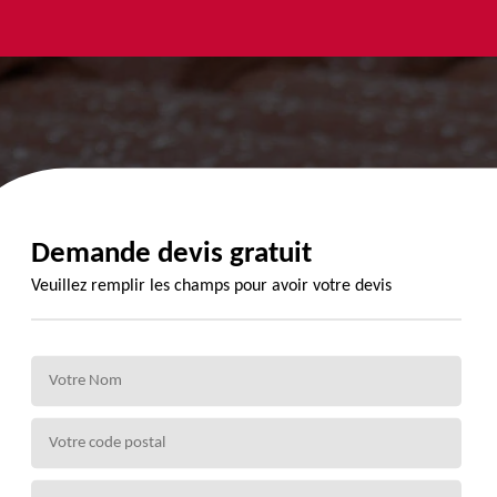
yage et
Urgence
Habillage
ment de
fuite de
planche de
de 72
toiture 72
rive 72
Demande devis gratuit
Veuillez remplir les champs pour avoir votre devis