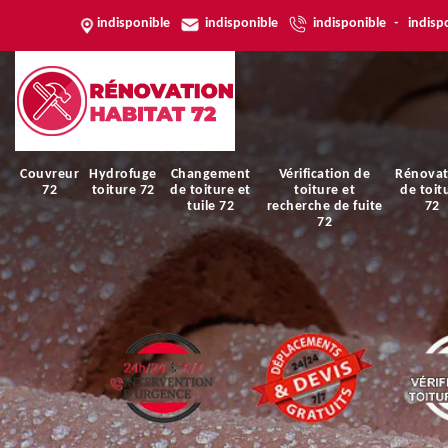
indisponible
indisponible
indisponible
-
indisp
Couvreur
Hydrofuge
Changement
Vérification de
Rénovat
72
toiture 72
de toiture et
toiture et
de toit
tuile 72
recherche de fuite
72
72