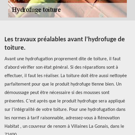
Les travaux préalables avant l’hydrofuge de
P
toiture.
a
Avant une hydrofugation proprement dite de toiture, il faut
À 
d’abord vérifier son état général. Si des réparations sont à
Ha
er
effectuer, il faut les réaliser. La toiture doit être aussi nettoyée
co
parfaitement pour que le produit hydrofuge tienne bien. Un
En
démoussage peut être nécessaire si des mousses sont
pr
aux
présentes. C’est après que le produit hydrofuge sera appliqué
s’
sur l’intégralité de votre toiture. Pour une hydrofugation dans
Ré
les normes à tarif raisonnable, adressez-vous à Rénovation
d’
aut
Habitat , un couvreur de renom à Villaines La Gonais, dans le
de