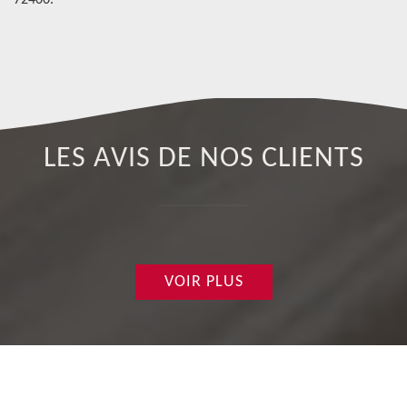
ge
72400.
da
LES AVIS DE NOS CLIENTS
VOIR PLUS