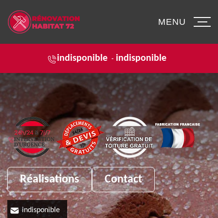
MENU
indisponible
indisponible
-
Réalisations
Contact
indisponible