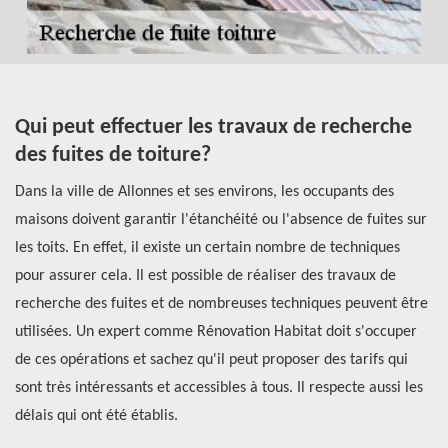
Qui peut effectuer les travaux de recherche
P
des fuites de toiture?
R
f
Dans la ville de Allonnes et ses environs, les occupants des
u
maisons doivent garantir l'étanchéité ou l'absence de fuites sur
Da
les toits. En effet, il existe un certain nombre de techniques
re
ur
pour assurer cela. Il est possible de réaliser des travaux de
d'
recherche des fuites et de nombreuses techniques peuvent être
qu
utilisées. Un expert comme Rénovation Habitat doit s'occuper
pr
de ces opérations et sachez qu'il peut proposer des tarifs qui
pr
ur
sont très intéressants et accessibles à tous. Il respecte aussi les
éq
délais qui ont été établis.
l'
en