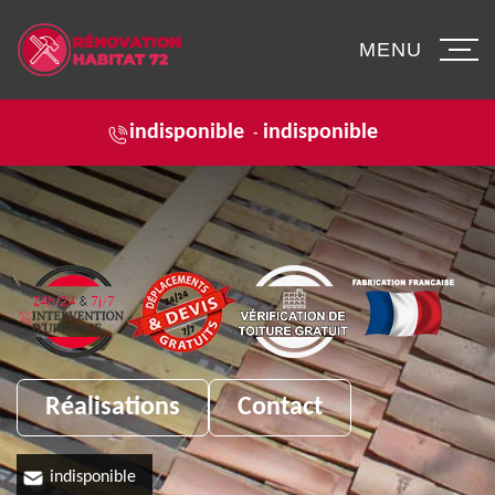
MENU
indisponible
indisponible
-
Réalisations
Contact
indisponible