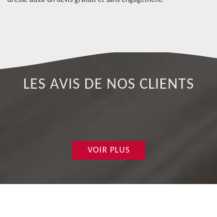
dresse aussi un devis gratuit et sans engagement.
pa
LES AVIS DE NOS CLIENTS
VOIR PLUS