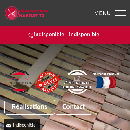
MENU
indisponible
indisponible
-
Réalisations
Contact
indisponible