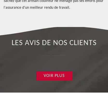
Sachez que cet artisan couvreur ne ménage pas ses efforts pour
di
l'assurance d'un meilleur rendu de travail.
un
LES AVIS DE NOS CLIENTS
VOIR PLUS