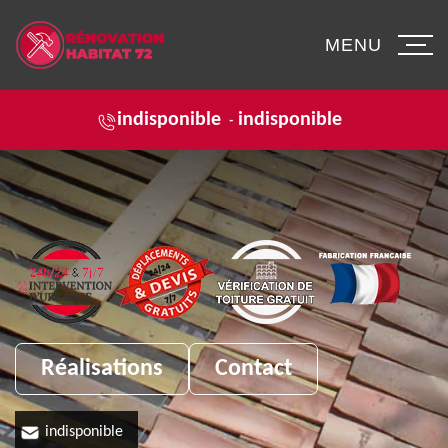
MENU
indisponible
indisponible
-
Réalisations
Contact
indisponible