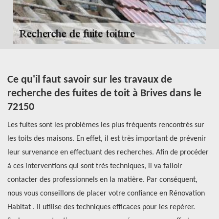
s
Ce qu'il faut savoir sur les travaux de
C
e
recherche des fuites de toit à Brives dans le
r
72150
d
Les fuites sont les problèmes les plus fréquents rencontrés sur
Le
les toits des maisons. En effet, il est très important de prévenir
re
leur survenance en effectuant des recherches. Afin de procéder
pr
à ces interventions qui sont très techniques, il va falloir
tr
contacter des professionnels en la matière. Par conséquent,
Ai
nous vous conseillons de placer votre confiance en Rénovation
Ré
Habitat . Il utilise des techniques efficaces pour les repérer.
re