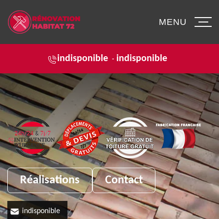
MENU
indisponible
indisponible
-
Réalisations
Contact
indisponible