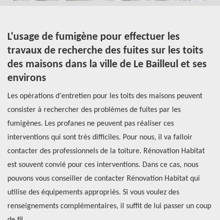
L'usage de fumigène pour effectuer les
L
travaux de recherche des fuites sur les toits
f
des maisons dans la ville de Le Bailleul et ses
à
environs
ur
De
Les opérations d'entretien pour les toits des maisons peuvent
li
consister à rechercher des problèmes de fuites par les
tr
re
fumigènes. Les profanes ne peuvent pas réaliser ces
in
interventions qui sont très difficiles. Pour nous, il va falloir
de
contacter des professionnels de la toiture. Rénovation Habitat
s'
s
est souvent convié pour ces interventions. Dans ce cas, nous
éq
pouvons vous conseiller de contacter Rénovation Habitat qui
co
utilise des équipements appropriés. Si vous voulez des
renseignements complémentaires, il suffit de lui passer un coup