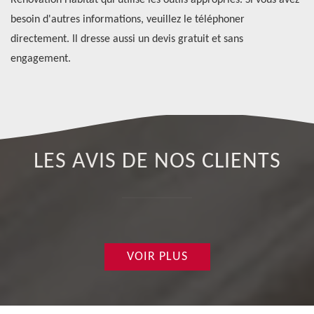
Rénovation Habitat qui utilise les outils appropriés. Si vous avez
Ré
le
besoin d'autres informations, veuillez le téléphoner
ap
directement. Il dresse aussi un devis gratuit et sans
ac
engagement.
LES AVIS DE NOS CLIENTS
VOIR PLUS