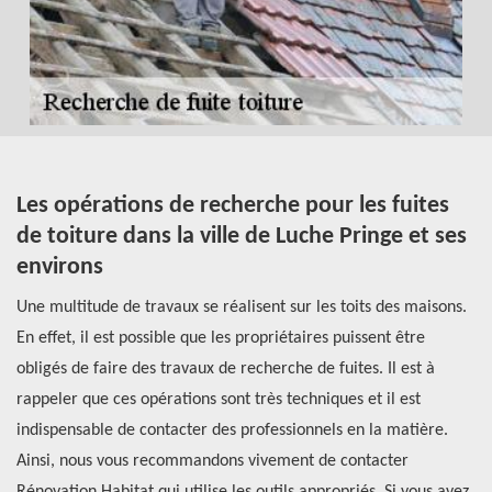
Les opérations de recherche pour les fuites
R
es
de toiture dans la ville de Luche Pringe et ses
d
environs
Le
t
Une multitude de travaux se réalisent sur les toits des maisons.
in
est
En effet, il est possible que les propriétaires puissent être
po
obligés de faire des travaux de recherche de fuites. Il est à
d'
our
rappeler que ces opérations sont très techniques et il est
pe
indispensable de contacter des professionnels en la matière.
ef
Ainsi, nous vous recommandons vivement de contacter
co