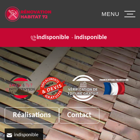
MENU
indisponible
indisponible
-
Réalisations
Contact
indisponible