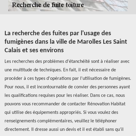
La recherche des fuites par l'usage des
L
fumigènes dans la ville de Marolles Les Saint
t
Calais et ses environs
d
S
s.
Les recherches des problèmes d'étanchéité sont à réaliser avec
une multitude de techniques. En fait, il est nécessaire de
Le
procéder à ces types d'opérations par l'utilisation de fumigènes.
co
Pour nous, il est incontournable de convier des personnes ayant
fu
les qualifications requises pour les réaliser. Dans ce cas, nous
in
pouvons vous recommander de contacter Rénovation Habitat
co
ez
qui utilise des équipements appropriés. Si vous voulez des
es
renseignements complémentaires, veuillez le téléphoner
po
directement. Il dresse aussi un devis et il est établi sans qu'il
ut