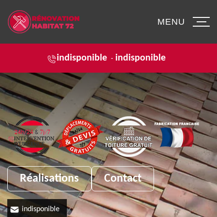
MENU
indisponible
indisponible
-
Réalisations
Contact
indisponible