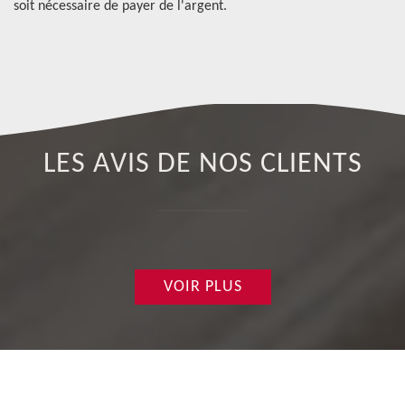
soit nécessaire de payer de l'argent.
re
de
LES AVIS DE NOS CLIENTS
VOIR PLUS