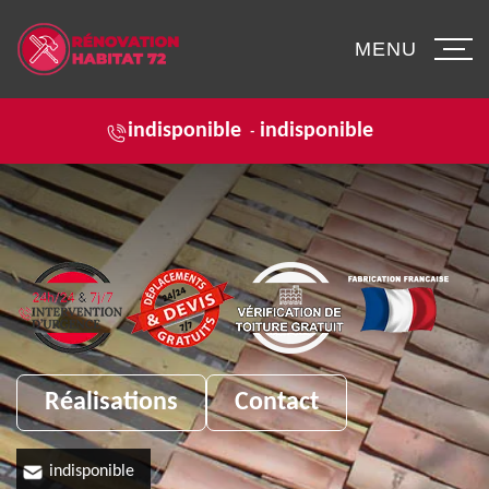
MENU
indisponible
indisponible
-
Réalisations
Contact
indisponible