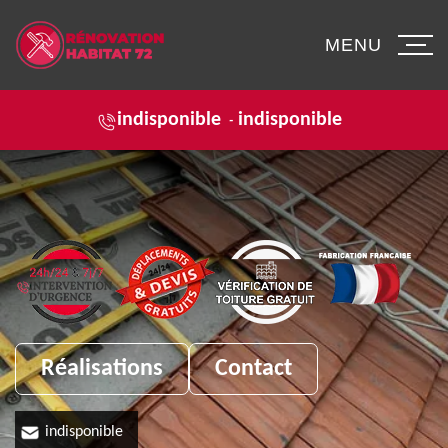
MENU
indisponible
indisponible
-
Réalisations
Contact
indisponible