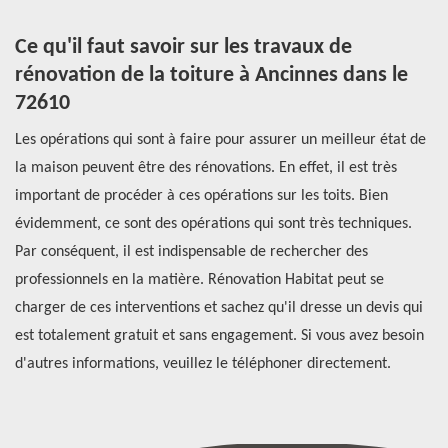
:
Ce qu'il faut savoir sur les travaux de
R
rénovation de la toiture à Ancinnes dans le
d
72610
Le
Les opérations qui sont à faire pour assurer un meilleur état de
de
la maison peuvent être des rénovations. En effet, il est très
co
t,
important de procéder à ces opérations sur les toits. Bien
l’
évidemment, ce sont des opérations qui sont très techniques.
co
z
Par conséquent, il est indispensable de rechercher des
in
le
professionnels en la matière. Rénovation Habitat peut se
pl
charger de ces interventions et sachez qu'il dresse un devis qui
po
n
est totalement gratuit et sans engagement. Si vous avez besoin
d'autres informations, veuillez le téléphoner directement.