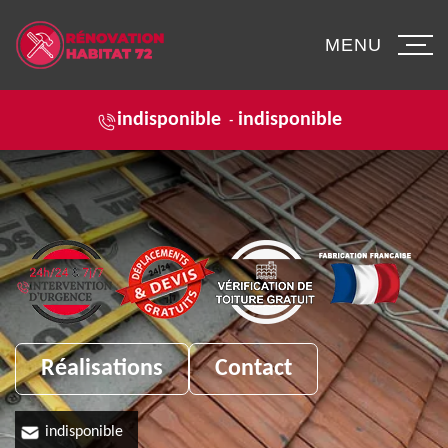
MENU
indisponible
indisponible
-
Réalisations
Contact
indisponible