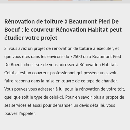
De
Rénovation de toiture à Beaumont Pied De
R
Boeuf : le couvreur Rénovation Habitat peut
B
étudier votre projet
a
z
Si vous avez un projet de rénovation de toiture à exécuter, et
Il
re
que vous êtes dans les environs du 72500 ou à Beaumont Pied
de
De Boeuf, choisissez de vous adresser à Rénovation Habitat .
pe
en
Celui-ci est un couvreur professionnel qui possède un savoir-
ce
faire reconnu dans la mise en œuvre de ce type de chantier.
La
ur
Vous pouvez vous adresser à lui pour la rénovation de votre toit,
pr
quel que soit le type de celui-ci. Pour en savoir plus à propos de
le
ses services et aussi pour demander un devis détaillé, vous
po
pouvez l’appeler.