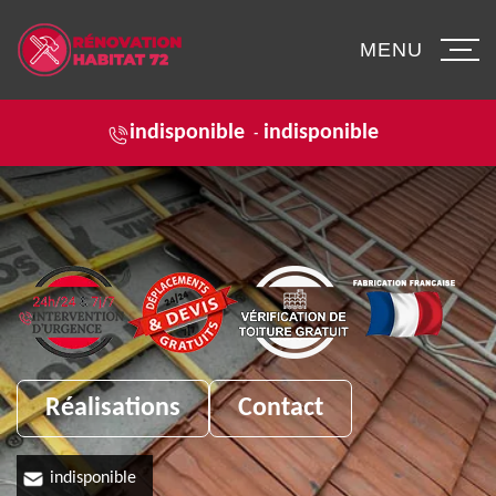
MENU
indisponible
indisponible
-
Réalisations
Contact
indisponible