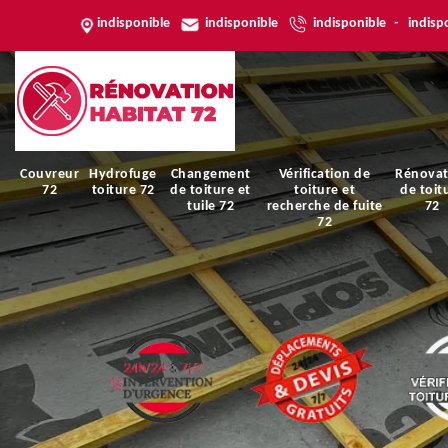
indisponible
indisponible
indisponible
-
indisp
Couvreur
Hydrofuge
Changement
Vérification de
Rénovat
72
toiture 72
de toiture et
toiture et
de toit
tuile 72
recherche de fuite
72
72