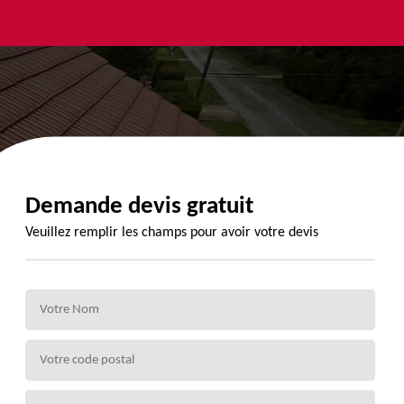
yage et
Urgence
Habillage
ment de
fuite de
planche de
de 72
toiture 72
rive 72
Demande devis gratuit
Veuillez remplir les champs pour avoir votre devis