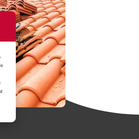
s
le
e
nt