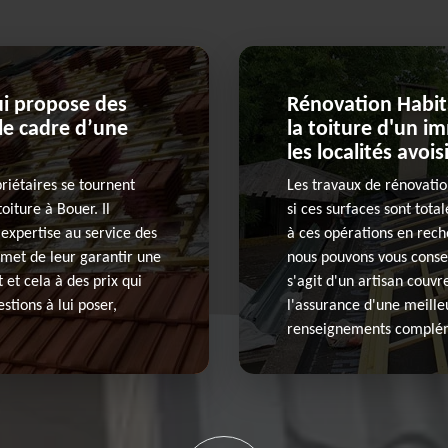
ui propose des
Rénovation Habita
 le cadre d’une
la toiture d'un i
les localités avoi
priétaires se tournent
Les travaux de rénovatio
oiture à Bouer. Il
si ces surfaces sont tot
 expertise au service des
à ces opérations en rech
rmet de leur garantir une
nous pouvons vous conseil
 et cela à des prix qui
s'agit d'un artisan couvr
stions à lui poser,
l'assurance d'une meilleu
renseignements complémen