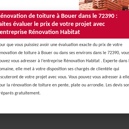
énovation de toiture à Bouer dans le 72390 :
aites évaluer le prix de votre projet avec
’entreprise Rénovation Habitat
our que vous puissiez avoir une évaluation exacte du prix de votre
énovation de toiture à Bouer ou dans ses environs dans le 72390, vou
ouvez vous adresser à l’entreprise Rénovation Habitat . Experte dans 
omaine, elle met à votre disposition ses chargés de clientèle qui
iscuteront de votre projet avec vous. Vous pouvez vous adresser à ell
our la rénovation de toiture en pente, plate ou arrondie. Les devis so
réparés gratuitement.