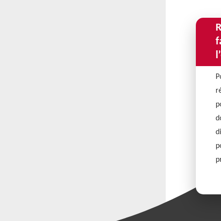
R
f
l
P
r
p
d
d
p
p