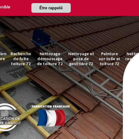
onible
Être rappelé
ion
Recherche
Nettoyage
Nettoyage et
Peinture
Netto
ure
de fuite
démoussage
pose de
sur tuile et
ravale
toiture 72
de toiture 72
gouttière 72
toiture 72
faça