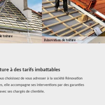
ture à des tarifs imbattables
vous choisissez de vous adresser à la société Rénovation
La ré
res, elle accompagne ses interventions par des garanties
convenableme
vec ses chargés de clientèle.
dét