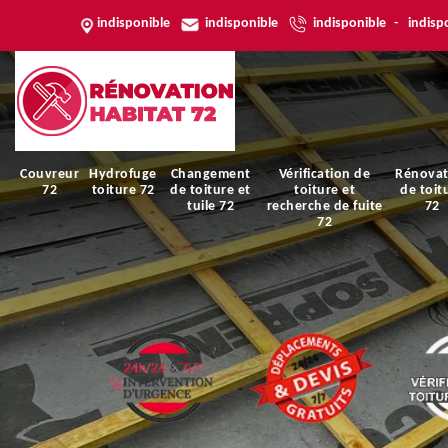
indisponible
indisponible
indisponible
-
indisp
Couvreur
Hydrofuge
Changement
Vérification de
Rénovat
72
toiture 72
de toiture et
toiture et
de toit
tuile 72
recherche de fuite
72
72