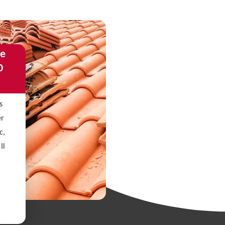
de
0
s
er
c,
Il