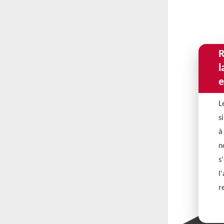
R
l
e
L
s
à
n
s
l
r