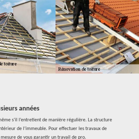
usieurs années
même s’il l’entretient de manière régulière. La structure
Si vous ave
intérieur de l’immeuble. Pour effectuer les travaux de
est un couv
n mesure de vous garantir un travail de pro.