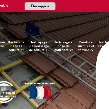
onible
Être rappelé
ion
Recherche
Nettoyage
Nettoyage et
Peinture
Netto
ure
de fuite
démoussage
pose de
sur tuile et
ravale
toiture 72
de toiture 72
gouttière 72
toiture 72
faça