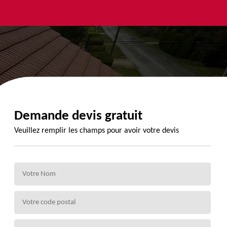
yage et
Urgence
Habillage
ment de
fuite de
planche de
de 72
toiture 72
rive 72
Demande devis gratuit
Veuillez remplir les champs pour avoir votre devis