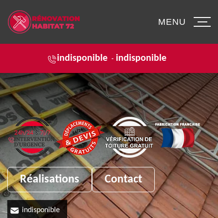
MENU
indisponible
indisponible
-
Réalisations
Contact
indisponible