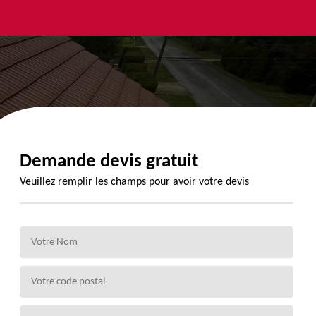
yage et
Urgence
Habillage
ment de
fuite de
planche de
de 72
toiture 72
rive 72
Demande devis gratuit
Veuillez remplir les champs pour avoir votre devis