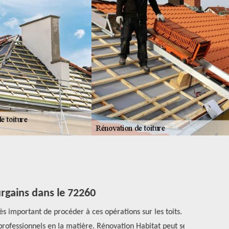
rgains dans le 72260
s important de procéder à ces opérations sur les toits.
Si vous avez
rofessionnels en la matière. Rénovation Habitat peut se
est un couv