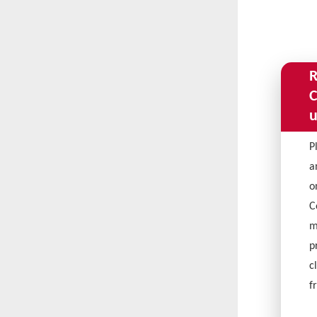
R
C
u
P
a
o
C
m
p
c
fr