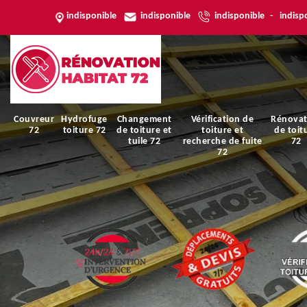
indisponible
indisponible
indisponible
-
indisp
Couvreur
Hydrofuge
Changement
Vérification de
Rénovat
72
toiture 72
de toiture et
toiture et
de toit
tuile 72
recherche de fuite
72
72