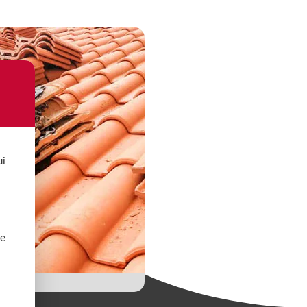
ui
de