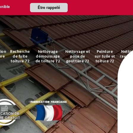
onible
Être rappelé
ion
Recherche
Nettoyage
Nettoyage et
Peinture
Netto
ure
de fuite
démoussage
pose de
sur tuile et
ravale
toiture 72
de toiture 72
gouttière 72
toiture 72
faça