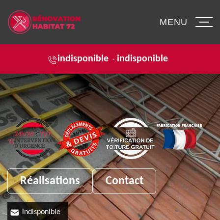
MENU
indisponible
indisponible
-
Réalisations
Contact
indisponible