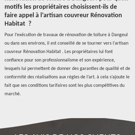
motifs les propriétaires choisissent-ils de
r
faire appel à l’artisan couvreur Rénovation
7
Habitat ?
me
Le
Pour l’exécution de travaux de rénovation de toiture à Dangeul
la
ou dans ses environs, il est conseillé de se tourner vers l’artisan
im
fre
couvreur Rénovation Habitat . Les propriétaires lui font
év
confiance pour son professionnalisme et son expérience,
Pa
lesquels lui permettent de donner des garanties de qualité et de
pr
r
conformité des réalisations aux règles de l’art. à cela s’ajoute le
ch
es
fait que ses conditions tarifaires sont les plus compétitives du
es
marché.
d'