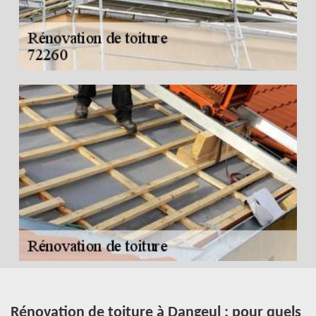
Rénovation de toiture à Dangeul : pour quels
C