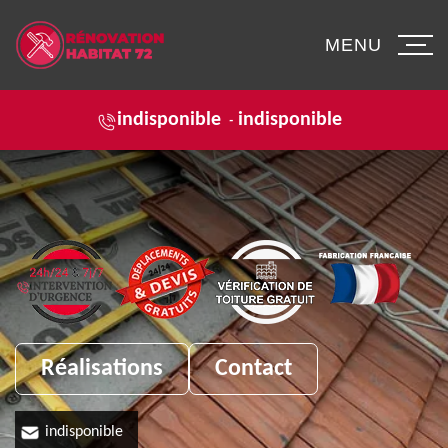
MENU
indisponible
indisponible
-
Réalisations
Contact
indisponible