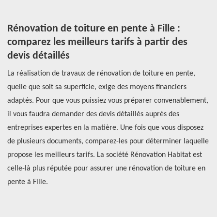
Rénovation de toiture en pente à Fille :
R
comparez les meilleurs tarifs à partir des
d
devis détaillés
t
e
La réalisation de travaux de rénovation de toiture en pente,
La
e
quelle que soit sa superficie, exige des moyens financiers
ut
adaptés. Pour que vous puissiez vous préparer convenablement,
vo
sme
il vous faudra demander des devis détaillés auprès des
. 
entreprises expertes en la matière. Une fois que vous disposez
qu
de plusieurs documents, comparez-les pour déterminer laquelle
ac
 en
propose les meilleurs tarifs. La société Rénovation Habitat est
Po
celle-là plus réputée pour assurer une rénovation de toiture en
po
pente à Fille.