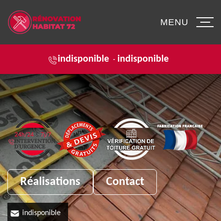
MENU
indisponible
indisponible
-
Réalisations
Contact
indisponible