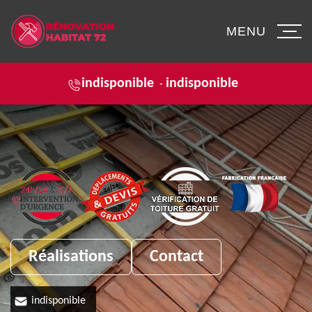
MENU
indisponible
indisponible
-
Réalisations
Contact
indisponible