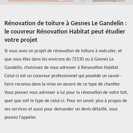
:
Rénovation de toiture à Gesnes Le Gandelin :
R
le couvreur Rénovation Habitat peut étudier
p
votre projet
r
Si vous avez un projet de rénovation de toiture à exécuter, et
Ar
t
que vous êtes dans les environs du 72130 ou à Gesnes Le
es
re
Gandelin, choisissez de vous adresser à Rénovation Habitat .
po
Celui-ci est un couvreur professionnel qui possède un savoir-
de
i
faire reconnu dans la mise en œuvre de ce type de chantier.
un
ite
Vous pouvez vous adresser à lui pour la rénovation de votre toit,
co
quel que soit le type de celui-ci. Pour en savoir plus à propos de
du
ses services et aussi pour demander un devis détaillé, vous
pr
pouvez l’appeler.