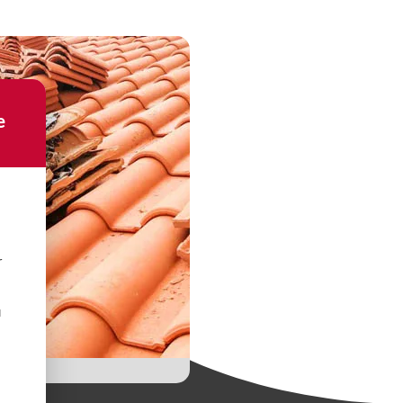
e
r
u