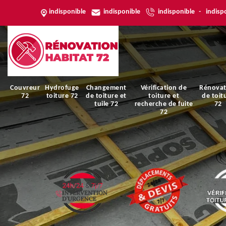
indisponible
indisponible
indisponible
-
indisp
Couvreur
Hydrofuge
Changement
Vérification de
Rénovat
72
toiture 72
de toiture et
toiture et
de toit
tuile 72
recherche de fuite
72
72