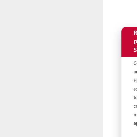
R
p
S
C
u
H
s
t
c
m
a