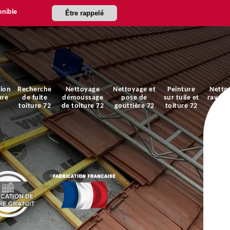
onible
Être rappelé
ion
Recherche
Nettoyage
Nettoyage et
Peinture
Netto
ure
de fuite
démoussage
pose de
sur tuile et
ravale
toiture 72
de toiture 72
gouttière 72
toiture 72
faça