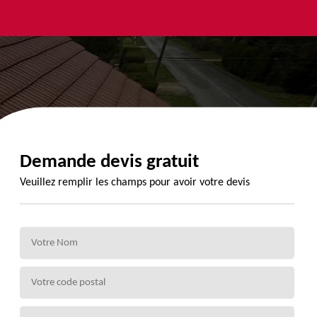
yage et
Urgence
Habillage
ment de
fuite de
planche de
de 72
toiture 72
rive 72
Demande devis gratuit
Veuillez remplir les champs pour avoir votre devis