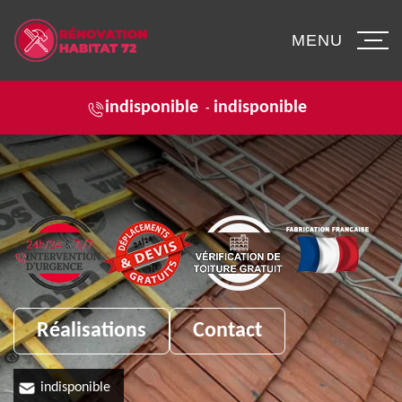
MENU
indisponible
indisponible
-
Réalisations
Contact
indisponible