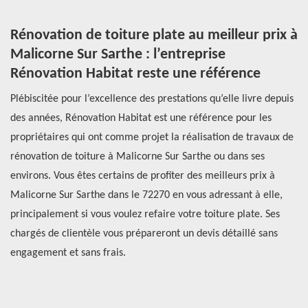
Rénovation de toiture plate au meilleur prix à
Q
Malicorne Sur Sarthe : l’entreprise
d
Rénovation Habitat reste une référence
7
Plébiscitée pour l’excellence des prestations qu’elle livre depuis
Le
des années, Rénovation Habitat est une référence pour les
né
t,
propriétaires qui ont comme projet la réalisation de travaux de
ef
rénovation de toiture à Malicorne Sur Sarthe ou dans ses
pr
z
environs. Vous êtes certains de profiter des meilleurs prix à
qu
le
Malicorne Sur Sarthe dans le 72270 en vous adressant à elle,
re
principalement si vous voulez refaire votre toiture plate. Ses
no
n
chargés de clientèle vous prépareront un devis détaillé sans
Ré
engagement et sans frais.
in