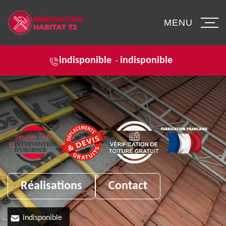
MENU
indisponible
indisponible
-
Réalisations
Contact
indisponible