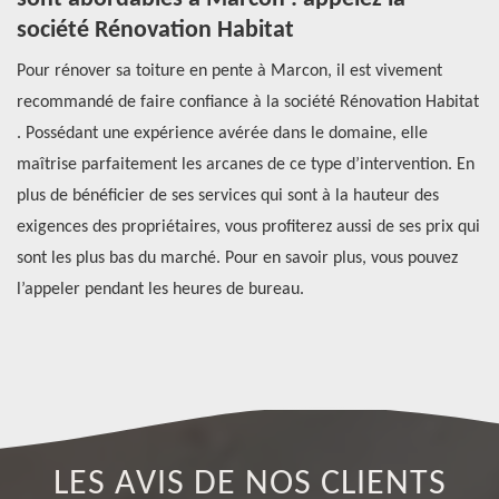
société Rénovation Habitat
r
me
Pour rénover sa toiture en pente à Marcon, il est vivement
Pl
recommandé de faire confiance à la société Rénovation Habitat
de
. Possédant une expérience avérée dans le domaine, elle
pr
fre
maîtrise parfaitement les arcanes de ce type d’intervention. En
ré
plus de bénéficier de ses services qui sont à la hauteur des
ce
exigences des propriétaires, vous profiterez aussi de ses prix qui
en
r
sont les plus bas du marché. Pour en savoir plus, vous pouvez
vo
es
l’appeler pendant les heures de bureau.
un
LES AVIS DE NOS CLIENTS