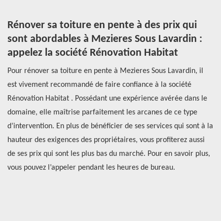
n
Rénover sa toiture en pente à des prix qui
R
t
sont abordables à Mezieres Sous Lavardin :
c
appelez la société Rénovation Habitat
t
s.
Pour rénover sa toiture en pente à Mezieres Sous Lavardin, il
Co
est vivement recommandé de faire confiance à la société
ét
Rénovation Habitat . Possédant une expérience avérée dans le
Ré
domaine, elle maîtrise parfaitement les arcanes de ce type
st
d’intervention. En plus de bénéficier de ses services qui sont à la
un
s
hauteur des exigences des propriétaires, vous profiterez aussi
pa
ent
de ses prix qui sont les plus bas du marché. Pour en savoir plus,
co
vous pouvez l’appeler pendant les heures de bureau.
en
ch