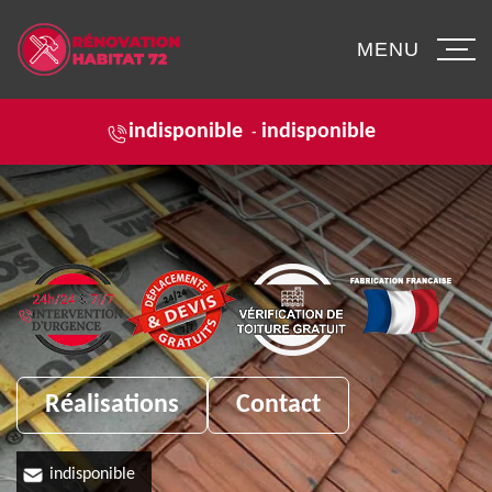
MENU
indisponible
indisponible
-
Réalisations
Contact
indisponible