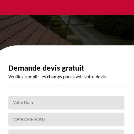
yage et
Urgence
Habillage
ment de
fuite de
planche de
de 72
toiture 72
rive 72
Demande devis gratuit
Veuillez remplir les champs pour avoir votre devis