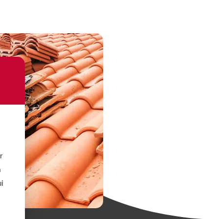
r
à
ui