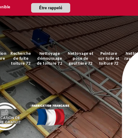
onible
Être rappelé
ion
Recherche
Nettoyage
Nettoyage et
Peinture
Netto
ure
de fuite
démoussage
pose de
sur tuile et
ravale
toiture 72
de toiture 72
gouttière 72
toiture 72
faça