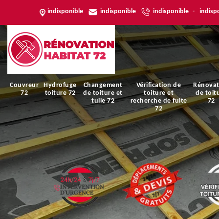
indisponible
indisponible
indisponible
-
indisp
Couvreur
Hydrofuge
Changement
Vérification de
Rénovat
72
toiture 72
de toiture et
toiture et
de toit
tuile 72
recherche de fuite
72
72