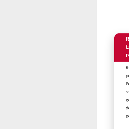
R
t
r
R
p
P
s
g
d
p