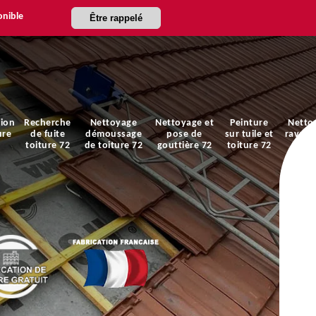
onible
Être rappelé
ion
Recherche
Nettoyage
Nettoyage et
Peinture
Netto
ure
de fuite
démoussage
pose de
sur tuile et
ravale
toiture 72
de toiture 72
gouttière 72
toiture 72
faça