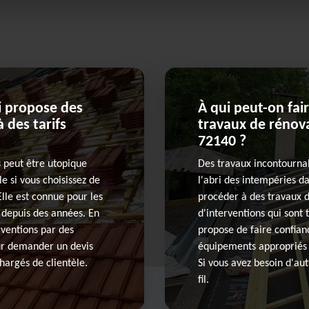
ui propose des
À qui peut-on fai
 des tarifs
travaux de rénova
72140 ?
s peut être utopique
Des travaux incontournab
le si vous choisissez de
l'abri des intempéries da
Elle est connue pour les
procéder à des travaux de
e depuis des années. En
d'interventions qui sont t
rventions par des
propose de faire confianc
our demander un devis
équipements appropriés p
hargés de clientèle.
Si vous avez besoin d'aut
fil.