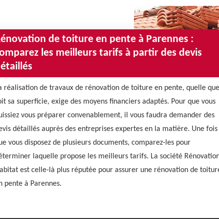
énovation de toiture en pente à Parennes :
omparez les meilleurs tarifs à partir des devis
étaillés
a réalisation de travaux de rénovation de toiture en pente, quelle qu
oit sa superficie, exige des moyens financiers adaptés. Pour que vous
uissiez vous préparer convenablement, il vous faudra demander des
evis détaillés auprès des entreprises expertes en la matière. Une fois
ue vous disposez de plusieurs documents, comparez-les pour
éterminer laquelle propose les meilleurs tarifs. La société Rénovatio
abitat est celle-là plus réputée pour assurer une rénovation de toitur
n pente à Parennes.