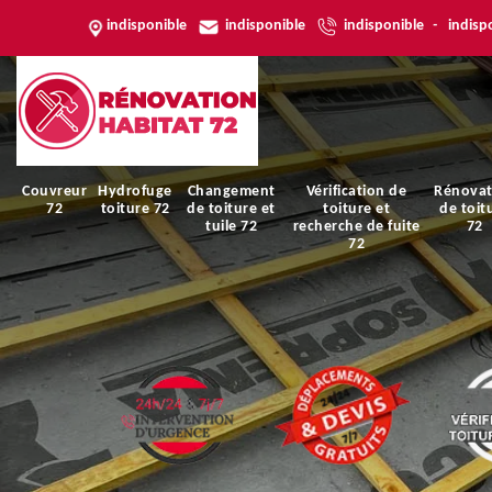
indisponible
indisponible
indisponible
-
indisp
Couvreur
Hydrofuge
Changement
Vérification de
Rénovat
72
toiture 72
de toiture et
toiture et
de toit
tuile 72
recherche de fuite
72
72