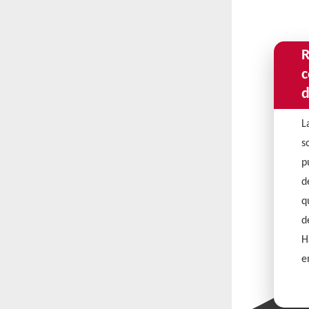
R
c
d
L
s
p
d
q
d
H
e