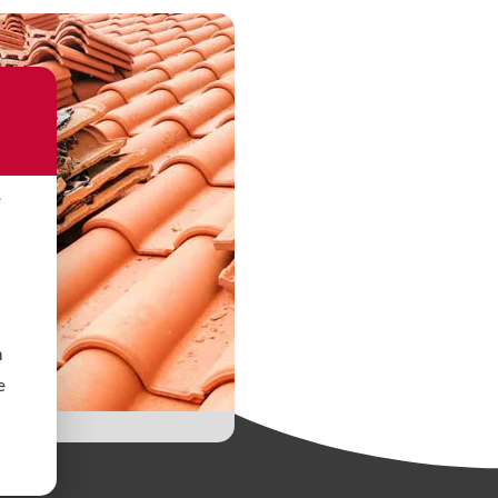
e
n
e