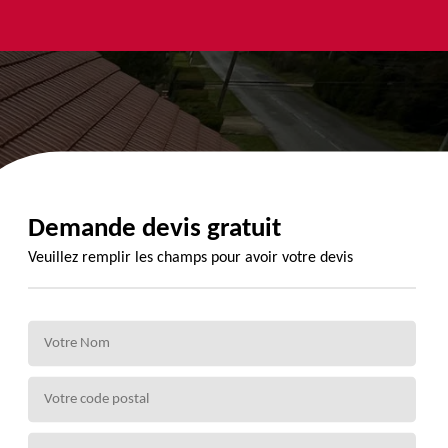
yage et
Urgence
Habillage
ment de
fuite de
planche de
de 72
toiture 72
rive 72
Demande devis gratuit
Veuillez remplir les champs pour avoir votre devis