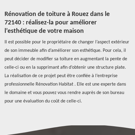
Rénovation de toiture à Rouez dans le
E
72140 : réalisez-la pour améliorer
d
l’esthétique de votre maison
p
Il est possible pour le propriétaire de changer l’aspect extérieur
Ré
de son immeuble afin d’améliorer son esthétique. Pour cela, il
im
s
peut décider de modifier sa toiture en augmentant la pente de
El
celle-ci ou en la supprimant afin d’obtenir une structure plate.
re
t
La réalisation de ce projet peut être confiée à l’entreprise
pr
ous
professionnelle Rénovation Habitat . Elle est une experte dans
ga
le domaine et vous pouvez vous rendre auprès de son bureau
tr
pour une évaluation du coût de celle-ci.
po