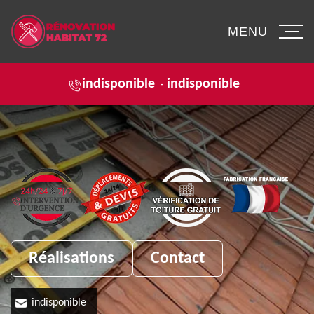
MENU
indisponible
indisponible
-
Réalisations
Contact
indisponible