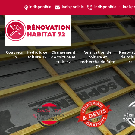
indisponible
indisponible
indisponible
-
indisp
Couvreur
Hydrofuge
Changement
Vérification de
Rénovat
72
toiture 72
de toiture et
toiture et
de toit
tuile 72
recherche de fuite
72
72