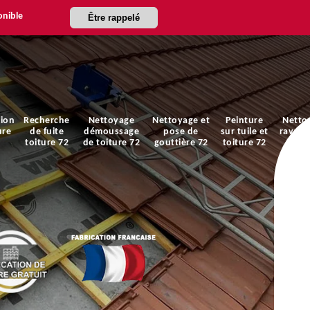
onible
Être rappelé
ion
Recherche
Nettoyage
Nettoyage et
Peinture
Netto
ure
de fuite
démoussage
pose de
sur tuile et
ravale
toiture 72
de toiture 72
gouttière 72
toiture 72
faça