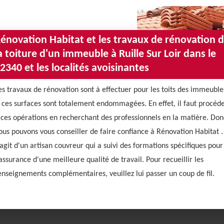
énovation Habitat et les travaux de rénovation 
a toiture d'un immeuble à Ruille Sur Loir dans le
2340 et les localités avoisinantes
es travaux de rénovation sont à effectuer pour les toits des immeuble
i ces surfaces sont totalement endommagées. En effet, il faut procéd
 ces opérations en recherchant des professionnels en la matière. Don
ous pouvons vous conseiller de faire confiance à Rénovation Habitat . 
'agit d'un artisan couvreur qui a suivi des formations spécifiques pour
'assurance d'une meilleure qualité de travail. Pour recueillir les
enseignements complémentaires, veuillez lui passer un coup de fil.