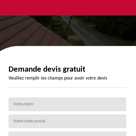
yage et
Urgence
Habillage
ment de
fuite de
planche de
de 72
toiture 72
rive 72
Demande devis gratuit
Veuillez remplir les champs pour avoir votre devis