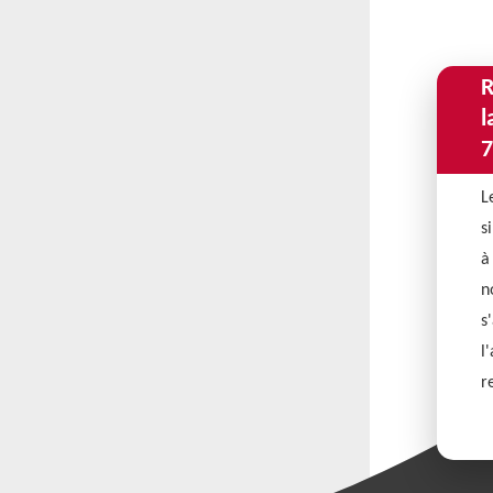
R
l
7
L
s
à
n
s
l
r