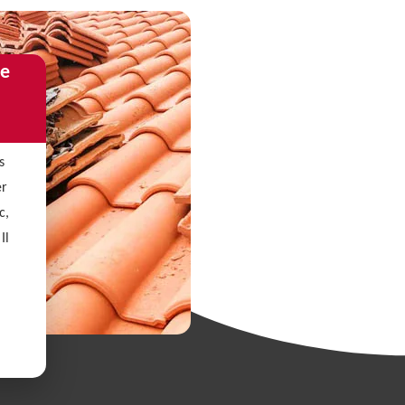
de
s
er
c,
Il