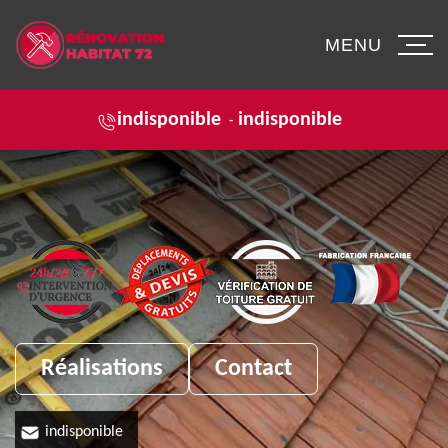
MENU
indisponible
indisponible
-
Réalisations
Contact
indisponible