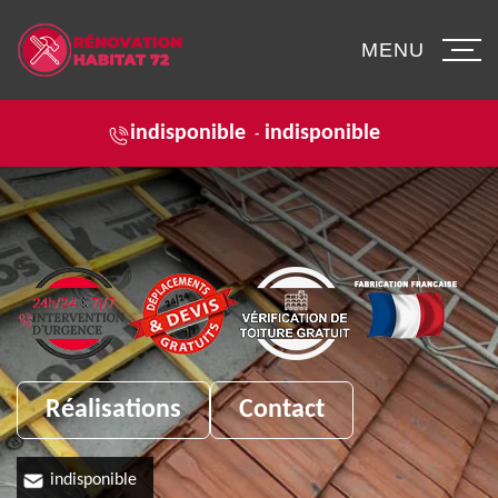
MENU
indisponible
indisponible
-
Réalisations
Contact
indisponible