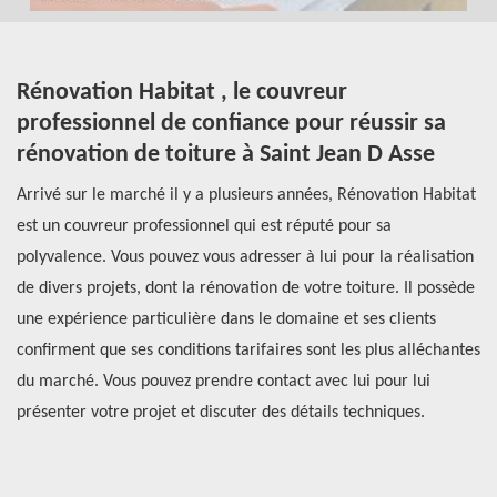
Rénovation Habitat , le couvreur
R
professionnel de confiance pour réussir sa
d
rénovation de toiture à Saint Jean D Asse
l
re
Arrivé sur le marché il y a plusieurs années, Rénovation Habitat
Il
en
est un couvreur professionnel qui est réputé pour sa
de
la
polyvalence. Vous pouvez vous adresser à lui pour la réalisation
pe
de divers projets, dont la rénovation de votre toiture. Il possède
ce
e,
une expérience particulière dans le domaine et ses clients
La
confirment que ses conditions tarifaires sont les plus alléchantes
pr
du marché. Vous pouvez prendre contact avec lui pour lui
le
présenter votre projet et discuter des détails techniques.
po