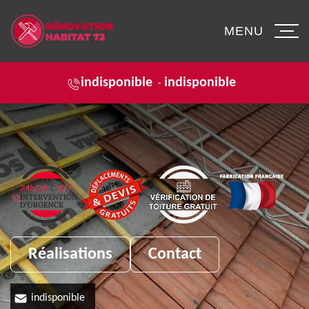
MENU
indisponible
indisponible
-
Réalisations
Contact
indisponible