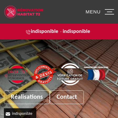
MENU
indisponible
indisponible
-
Réalisations
Contact
indisponible