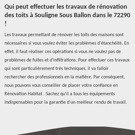
 à
Qui peut effectuer les travaux de rénovation
R
des toits à Souligne Sous Ballon dans le 72290
p
!
r
ns
Les travaux permettant de rénover les toits des maisons sont
Ar
e
nécessaires si vous voulez éviter les problèmes d'étanchéité. En
es
effet, il faut réaliser ces opérations si vous ne voulez pas de
po
problèmes de fuites et d'infiltrations. Pour effectuer ces travaux
de
qui sont particulièrement très techniques, il va falloir
un
rechercher des professionnels en la matière. Par conséquent,
co
nous pouvons vous conseiller de placer votre confiance en
du
Rénovation Habitat . Sachez qu'il a tous les équipements
pr
indispensables pour la garantie d'un meilleur rendu de travail.