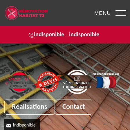
MENU
indisponible
indisponible
-
Réalisations
Contact
indisponible