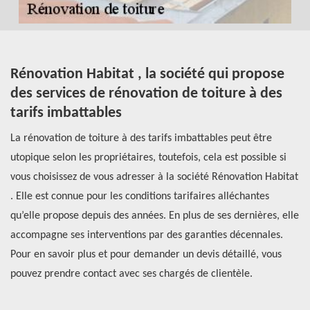
e
Rénovation Habitat , la société qui propose
R
des services de rénovation de toiture à des
p
e
tarifs imbattables
r
e
La rénovation de toiture à des tarifs imbattables peut être
Ar
utopique selon les propriétaires, toutefois, cela est possible si
es
vous choisissez de vous adresser à la société Rénovation Habitat
po
. Elle est connue pour les conditions tarifaires alléchantes
de
la
qu’elle propose depuis des années. En plus de ses dernières, elle
un
es
accompagne ses interventions par des garanties décennales.
co
-la
Pour en savoir plus et pour demander un devis détaillé, vous
du
pouvez prendre contact avec ses chargés de clientèle.
pr