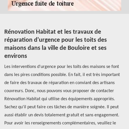
Rénovation Habitat et les travaux de
L
de
réparation d'urgence pour les toits des
d
maisons dans la ville de Bouloire et ses
d
environs
Le
Les interventions d'urgence pour les toits des maisons se font
fu
 il
dans les pires conditions possible. En fait, il est très important
tr
de faire des travaux de réparation en conviant des artisans
ty
couvreurs. Donc, nous pouvons vous proposer de contacter
Ha
Rénovation Habitat qui utilise des équipements appropriés.
pe
Sachez qu'il peut faire ces tâches de manière soignée. Il peut
to
aussi établir un devis totalement gratuit et sans engagement.
so
Pour avoir les renseignements complémentaires, veuillez le