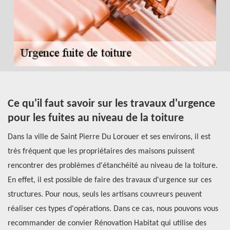
Ce qu'il faut savoir sur les travaux d'urgence
L
s
pour les fuites au niveau de la toiture
m
L
Dans la ville de Saint Pierre Du Lorouer et ses environs, il est
ans
très fréquent que les propriétaires des maisons puissent
Le
rencontrer des problèmes d'étanchéité au niveau de la toiture.
en
e
En effet, il est possible de faire des travaux d'urgence sur ces
st
structures. Pour nous, seuls les artisans couvreurs peuvent
il
on
réaliser ces types d'opérations. Dans ce cas, nous pouvons vous
ma
n
recommander de convier Rénovation Habitat qui utilise des
Ré