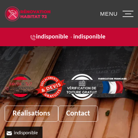
MENU
indisponible
indisponible
-
Réalisations
Contact
indisponible