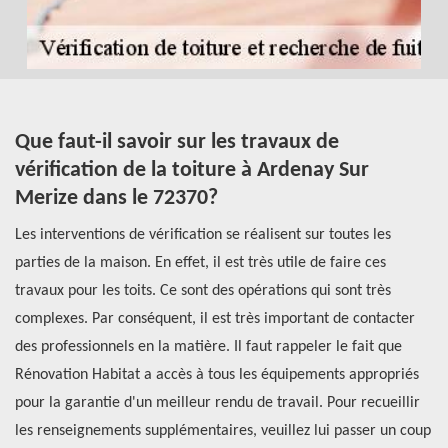
Que faut-il savoir sur les travaux de
T
vérification de la toiture à Ardenay Sur
t
Merize dans le 72370?
A
té
Les interventions de vérification se réalisent sur toutes les
Le
parties de la maison. En effet, il est très utile de faire ces
pa
travaux pour les toits. Ce sont des opérations qui sont très
vé
complexes. Par conséquent, il est très important de contacter
co
des professionnels en la matière. Il faut rappeler le fait que
pr
at
Rénovation Habitat a accès à tous les équipements appropriés
éq
s
pour la garantie d'un meilleur rendu de travail. Pour recueillir
de
si
les renseignements supplémentaires, veuillez lui passer un coup
pa