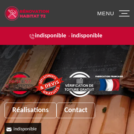
MENU
indisponible
indisponible
-
Réalisations
Contact
indisponible