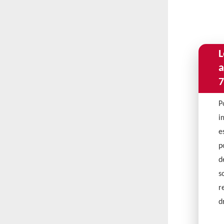
L
a
7
P
i
e
p
d
s
r
d