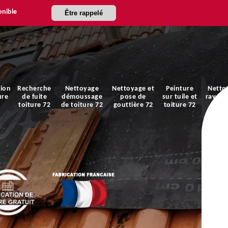
onible
Être rappelé
ion
Recherche
Nettoyage
Nettoyage et
Peinture
Netto
ure
de fuite
démoussage
pose de
sur tuile et
ravale
toiture 72
de toiture 72
gouttière 72
toiture 72
faça