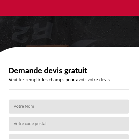
yage et
Urgence
Habillage
ment de
fuite de
planche de
de 72
toiture 72
rive 72
Demande devis gratuit
Veuillez remplir les champs pour avoir votre devis