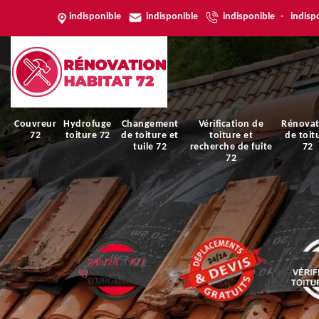
indisponible
indisponible
indisponible
-
indisp
Couvreur
Hydrofuge
Changement
Vérification de
Rénovat
72
toiture 72
de toiture et
toiture et
de toit
tuile 72
recherche de fuite
72
72