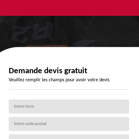
yage et
Urgence
Habillage
ment de
fuite de
planche de
de 72
toiture 72
rive 72
Demande devis gratuit
Veuillez remplir les champs pour avoir votre devis