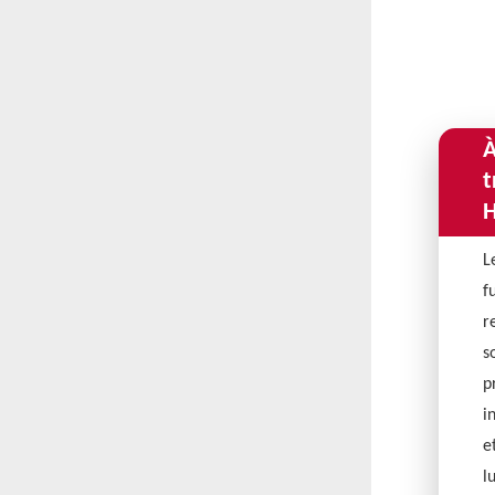
À
t
H
L
f
r
s
p
i
e
l