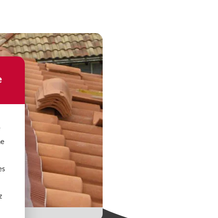
e
e
ne
es
z