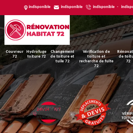
indisponible
indisponible
indisponible
-
indisp
Couvreur
Hydrofuge
Changement
Vérification de
Rénovat
72
toiture 72
de toiture et
toiture et
de toit
tuile 72
recherche de fuite
72
72