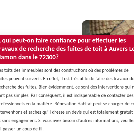
 qui peut-on faire confiance pour effectuer les
ravaux de recherche des fuites de toit à Auvers L
amon dans le 72300?
es toits des immeubles sont des constructions où des problèmes de
uites peuvent survenir. En effet, il est très utile de faire des travaux d
echerche des fuites. Bien évidemment, ce sont des interventions qui 
ont pas simples. Par conséquent, il est indispensable de contacter des
rofessionnels en la matière. Rénovation Habitat peut se charger de c
nterventions et sachez qu'il dresse un devis qui est totalement gratuit
t sans engagement. Si vous avez besoin d'autres informations, veuille
ui passer un coup de fil.