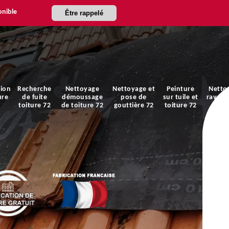
onible
Être rappelé
ion
Recherche
Nettoyage
Nettoyage et
Peinture
Netto
ure
de fuite
démoussage
pose de
sur tuile et
ravale
toiture 72
de toiture 72
gouttière 72
toiture 72
faça