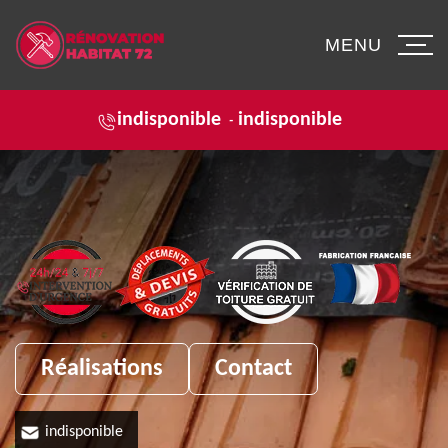
MENU
indisponible
indisponible
-
Réalisations
Contact
indisponible