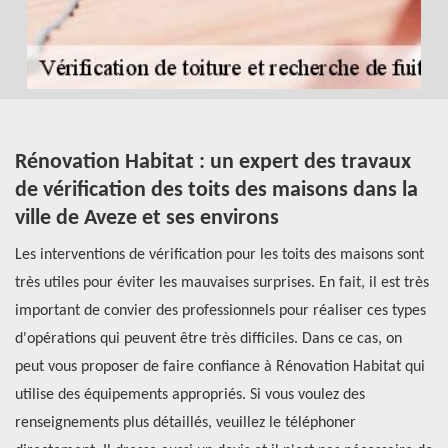
Rénovation Habitat : un expert des travaux
Q
ns
de vérification des toits des maisons dans la
d
ville de Aveze et ses environs
s
st
Les interventions de vérification pour les toits des maisons sont
Le
très utiles pour éviter les mauvaises surprises. En fait, il est très
fa
important de convier des professionnels pour réaliser ces types
op
er
d'opérations qui peuvent être très difficiles. Dans ce cas, on
co
s
peut vous proposer de faire confiance à Rénovation Habitat qui
vo
utilise des équipements appropriés. Si vous voulez des
Ré
si
renseignements plus détaillés, veuillez le téléphoner
pr