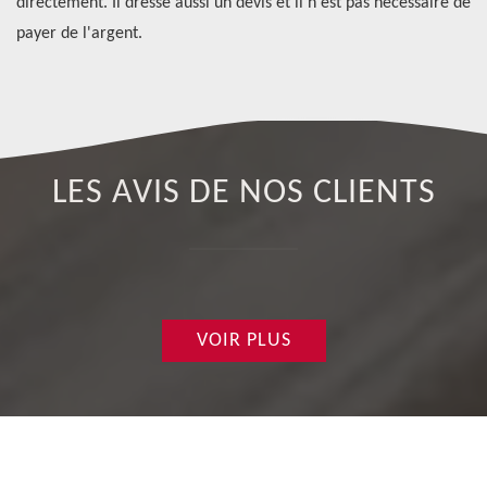
directement. Il dresse aussi un devis et il n'est pas nécessaire de
re
payer de l'argent.
té
LES AVIS DE NOS CLIENTS
VOIR PLUS