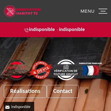
MENU
indisponible
indisponible
-
Réalisations
Contact
indisponible