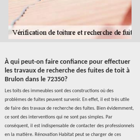
À qui peut-on faire confiance pour effectuer
À
le
les travaux de recherche des fuites de toit à
t
Brulon dans le 72350?
d
té
Les toits des immeubles sont des constructions où des
Le
problèmes de fuites peuvent survenir. En effet, il est très utile
êt
de faire des travaux de recherche des fuites. Bien évidemment,
so
ce sont des interventions qui ne sont pas simples. Par
ce
conséquent, il est indispensable de contacter des professionnels
co
at
en la matière. Rénovation Habitat peut se charger de ces
vo