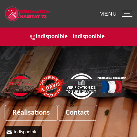
MENU
indisponible
indisponible
-
Réalisations
Contact
indisponible